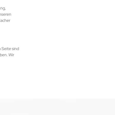
ung,
unseren
facher
 Seite sind
ben. Wir