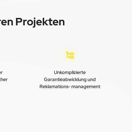
hren Projekten
er
Unkomplizierte
cher
Garantieabwicklung und
Reklamations- management