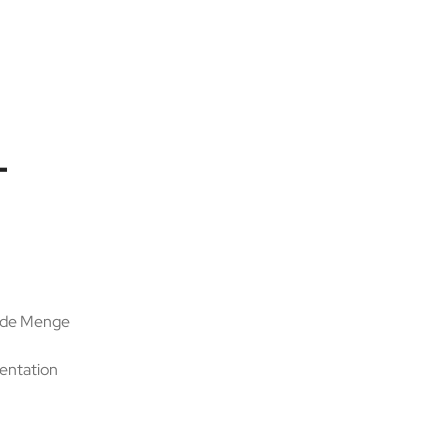
-
 jede Menge
entation