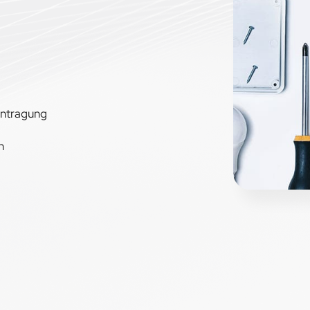
antragung
n